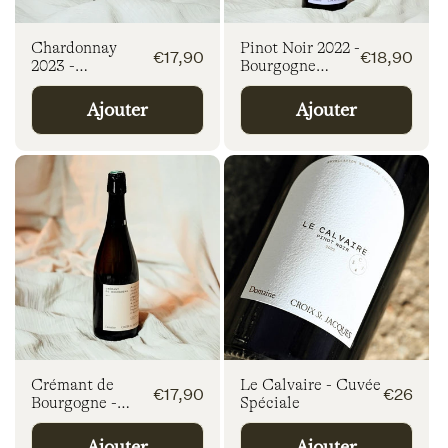
n
Chardonnay
Pinot Noir 2022 -
Prix
Prix
€17,90
€18,90
:
2023 -
Bourgogne
habituel
habituel
Bourgogne Blanc
Rouge
Ajouter
Ajouter
Crémant de
Le Calvaire - Cuvée
Prix
Prix
€17,90
€26
Bourgogne -
Spéciale
habituel
habituel
Blanc de Blancs
Ajouter
Ajouter