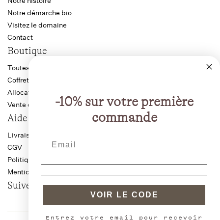
Notre histoire
Notre démarche bio
Visitez le domaine
Contact
Boutique
Toutes les cuvées
Coffrets
Allocation Bourgogne
-10% sur votre première
Vente directe producteur
commande
Aide
Livraison anti-casse
CGV
Politique de confidentialité
Mentions légales
Suivez-nous
VOIR LE CODE
Entrez votre email pour recevoir