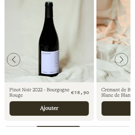
Pinot Noir 2022 - Bourgogne
Crémant de Bou
Prix
€18,90
Rouge
Blanc de Blancs
l
habituel
Ajouter
A