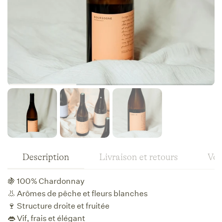
Description
Livraison et retours
Vos
🍇 100% Chardonnay
👃 Arômes de pêche et fleurs blanches
🍷 Structure droite et fruitée
👄 Vif, frais et élégant