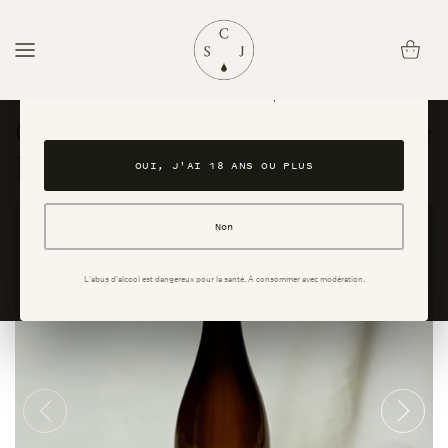
passer
au
Panier
Avez-vous l'âge légal pour consommer de l'alcool ?
contenu
Ce site est réservé aux personnes majeures. En accédant au site, vous
confirmez avoir 18 ans ou plus.
Chardonnay 2023 - Bourgogne
Blanc
OUI, J'AI 18 ANS OU PLUS
Non
L'abus d'alcool est dangereux pour la santé. À consommer avec modération.