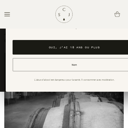
passer
au
Panier
Avez-vous l'âge légal pour consommer de l'alcool ?
contenu
Ce site est réservé aux personnes majeures. En accédant au site, vous confirmez avo
ans ou plus.
Achat Vins de Bourgogne en
direct du producteur vigneron
OUI, J'AI 18 ANS OU PLUS
Non
L'abus d'alcool est dangereux pour la santé. À consommer avec modération.