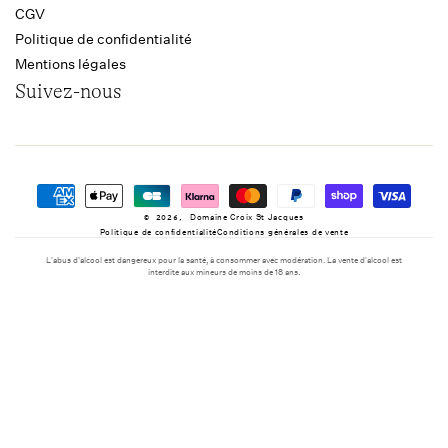
CGV
Politique de confidentialité
Mentions légales
Suivez-nous
Moyens
de
Domaine Croix St Jacques
© 2026,
paiement
Politique de confidentialité
Conditions générales de vente
L'abus d'alcool est dangereux pour la santé, à consommer avec modération. La vente d'alcool est
interdite aux mineurs de moins de 18 ans.