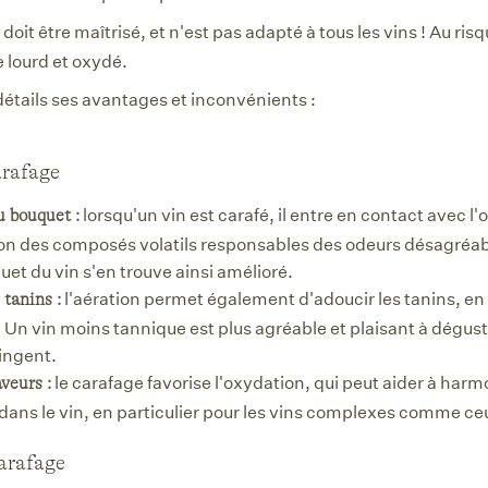
 doit être maîtrisé, et n'est pas adapté à tous les vins ! Au ri
 lourd et oxydé.
étails ses avantages et inconvénients :
arafage
lorsqu'un vin est carafé, il entre en contact avec l'o
u bouquet :
on des composés volatils responsables des odeurs désagréa
uet du vin s'en trouve ainsi amélioré.
l'aération permet également d'adoucir les tanins, en p
 tanins :
 Un vin moins tannique est plus agréable et plaisant à déguste
ringent.
le carafage favorise l'oxydation, qui peut aider à harmo
aveurs :
dans le vin, en particulier pour les vins complexes comme c
carafage