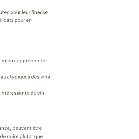
tés pour leur finesse
élicats pour en
de mieux appréhender
loraux typiques des vins
 intéressante du vin,
vancé, peuvent être
de nuire plutôt que