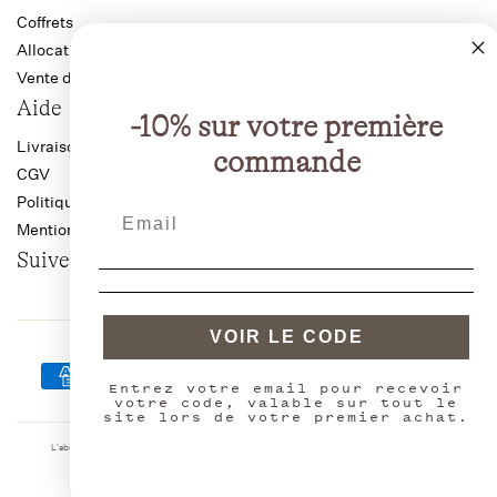
Coffrets
Allocation Bourgogne
Vente directe producteur
Aide
-10% sur votre première
Livraison anti-casse
commande
CGV
Politique de confidentialité
Mentions légales
Suivez-nous
VOIR LE CODE
Moyens
de
Entrez votre email pour recevoir
Domaine Croix St Jacques
© 2026,
votre code, valable sur tout le
paiement
site lors de votre premier achat.
Politique de confidentialité
Conditions générales de vente
L'abus d'alcool est dangereux pour la santé, à consommer avec modération. La vente d'alcool est
interdite aux mineurs de moins de 18 ans.