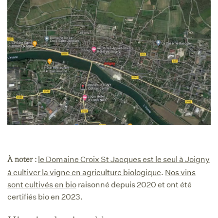
le Domaine Croix St Jacques est le seul à Joigny
À noter :
à cultiver la vigne en agriculture biologique
.
Nos vins
sont cultivés en bio
raisonné depuis 2020 et ont été
certifiés bio en 2023.