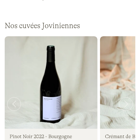
Nos cuvées Joviniennes
Pinot Noir 2022 - Bourgogne
Crémant de Bou
Prix
€18,90