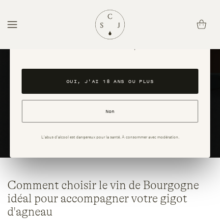
passer
au
Panier
Avez-vous l'âge légal pour consommer de l'alcool ?
contenu
Ce site est réservé aux personnes majeures. En accédant au site, vous
confirmez avoir 18 ans ou plus.
OUI, J'AI 18 ANS OU PLUS
Non
L'abus d'alcool est dangereux pour la santé. À consommer avec modération.
Comment choisir le vin de Bourgogne
idéal pour accompagner votre gigot
d'agneau