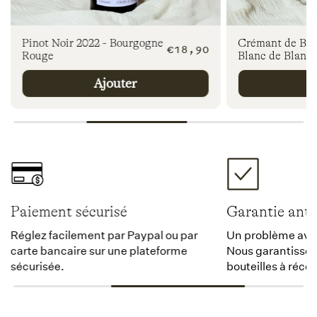
Pinot Noir 2022 - Bourgogne
Crémant de Bou
Prix
€18,90
Rouge
Blanc de Blancs
l
habituel
Ajouter
A
Paiement sécurisé
Garantie anti
Réglez facilement par Paypal ou par
Un problème avec 
carte bancaire sur une plateforme
Nous garantissons
sécurisée.
bouteilles à récep