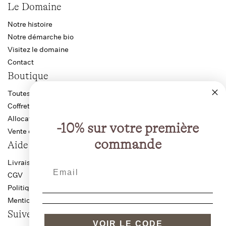
Le Domaine
Notre histoire
Notre démarche bio
Visitez le domaine
Contact
Boutique
Toutes les cuvées
Coffrets
Allocation Bourgogne
-10% sur votre première
Vente directe producteur
commande
Aide
Livraison anti-casse
CGV
Politique de confidentialité
Mentions légales
Suivez-nous
VOIR LE CODE