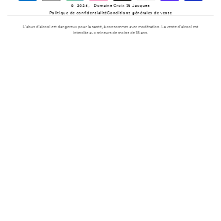
Domaine Croix St Jacques
© 2026,
paiement
Politique de confidentialité
Conditions générales de vente
L'abus d'alcool est dangereux pour la santé, à consommer avec modération. La vente d'alcool est
interdite aux mineurs de moins de 18 ans.