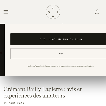
passer
au
Panier
Avez-vous l'âge légal pour consommer de l'alcool ?
contenu
Ce site est réservé aux personnes majeures. En accédant au site, vous confirmez avoi
ans ou plus.
OUI, J'AI 18 ANS OU PLUS
Non
L'abus d'alcool est dangereux pour la santé. À consommer avec modération.
Crémant Bailly Lapierre : avis et
expériences des amateurs
15 AOÛT 2023