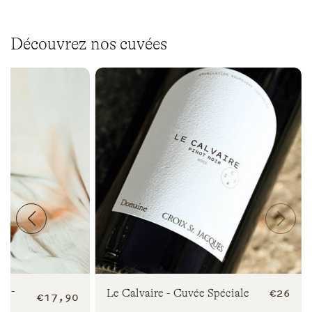
Découvrez nos cuvées
e -
Prix
€26
Le Calvaire - Cuvée Spéciale
Prix
€17,90
habitu