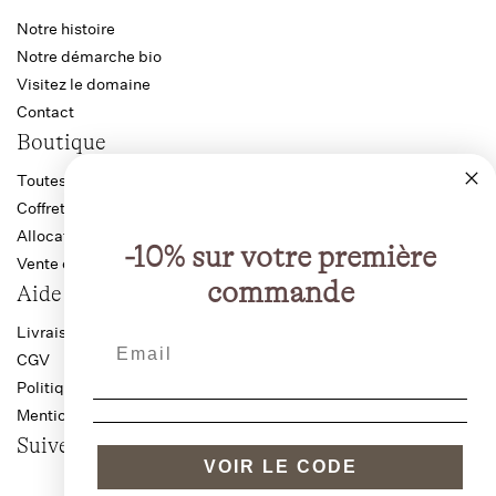
Notre histoire
Notre démarche bio
Visitez le domaine
Contact
Boutique
Toutes les cuvées
Coffrets
Allocation Bourgogne
-10% sur votre première
Vente directe producteur
commande
Aide
Livraison anti-casse
CGV
Politique de confidentialité
Mentions légales
Suivez-nous
VOIR LE CODE