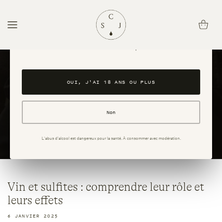
passer
au
Panier
Avez-vous l'âge légal pour consommer de l'alcool ?
contenu
Ce site est réservé aux personnes majeures. En accédant au site, vous
confirmez avoir 18 ans ou plus.
OUI, J'AI 18 ANS OU PLUS
Non
L'abus d'alcool est dangereux pour la santé. À consommer avec modération.
Vin et sulfites : comprendre leur rôle et
leurs effets
6 JANVIER 2025