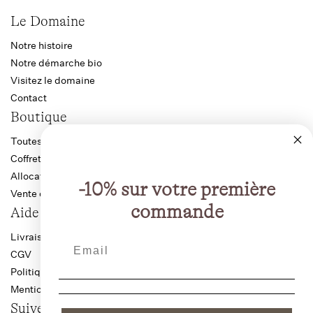
Le Domaine
Notre histoire
Notre démarche bio
Visitez le domaine
Contact
Boutique
Toutes les cuvées
Coffrets
Allocation Bourgogne
-10% sur votre première
Vente directe producteur
commande
Aide
Livraison anti-casse
CGV
Politique de confidentialité
Mentions légales
Suivez-nous