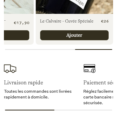
e -
Prix
€26
Le Calvaire - Cuvée Spéciale
Prix
€17,90
habitu
habituel
er
Ajouter
Livraison rapide
Paiement sécu
Toutes les commandes sont livrées
Réglez facilement
rapidement à domicile.
carte bancaire s
sécurisée.